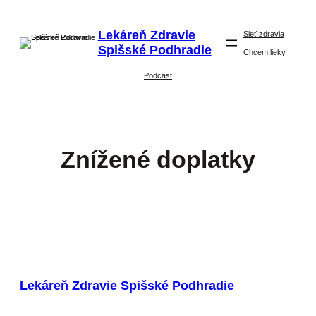
Prejsť
Na
Lekáreň Zdravie
Obsah
Sieť zdravia
Spišské Podhradie
Chcem lieky
Podcast
Znížené doplatky
Lekáreň Zdravie Spišské Podhradie