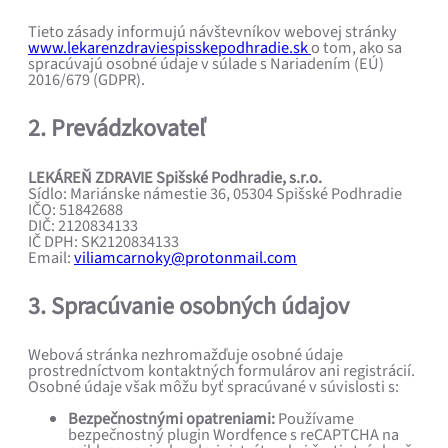
Tieto zásady informujú návštevníkov webovej stránky
www.lekarenzdraviespisskepodhradie.sk
o tom, ako sa
spracúvajú osobné údaje v súlade s Nariadením (EÚ)
2016/679 (GDPR).
2. Prevádzkovateľ
LEKÁREŇ ZDRAVIE Spišské Podhradie, s.r.o.
Sídlo: Mariánske námestie 36, 05304 Spišské Podhradie
IČO: 51842688
DIČ: 2120834133
IČ DPH: SK2120834133
Email:
viliamcarnoky@protonmail.com
3. Spracúvanie osobných údajov
Webová stránka nezhromažďuje osobné údaje
prostredníctvom kontaktných formulárov ani registrácií.
Osobné údaje však môžu byť spracúvané v súvislosti s:
Bezpečnostnými opatreniami:
Používame
bezpečnostný plugin Wordfence s reCAPTCHA na