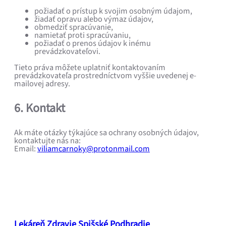
požiadať o prístup k svojim osobným údajom,
žiadať opravu alebo výmaz údajov,
obmedziť spracúvanie,
namietať proti spracúvaniu,
požiadať o prenos údajov k inému
prevádzkovateľovi.
Tieto práva môžete uplatniť kontaktovaním
prevádzkovateľa prostredníctvom vyššie uvedenej e-
mailovej adresy.
6. Kontakt
Ak máte otázky týkajúce sa ochrany osobných údajov,
kontaktujte nás na:
Email:
viliamcarnoky@protonmail.com
Lekáreň Zdravie Spišské Podhradie